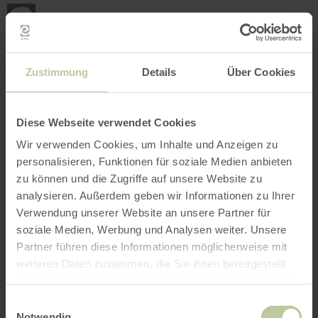
Mei
Stan
loka
Ort suchen
Filter öffnen
INTERAKTIVE KARTE
Zustimmung
Details
Über Cookies
Diese Webseite verwendet Cookies
Wir verwenden Cookies, um Inhalte und Anzeigen zu
personalisieren, Funktionen für soziale Medien anbieten
zu können und die Zugriffe auf unsere Website zu
analysieren. Außerdem geben wir Informationen zu Ihrer
Verwendung unserer Website an unsere Partner für
soziale Medien, Werbung und Analysen weiter. Unsere
Partner führen diese Informationen möglicherweise mit
weiteren Daten zusammen, die Sie ihnen bereitgestellt
haben oder die sie im Rahmen Ihrer Nutzung der Dienste
gesammelt haben.
Einwilligungsauswahl
Notwendig