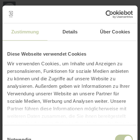
Mei
Stan
loka
Ort suchen
Filter öffnen
INTERAKTIVE KARTE
Zustimmung
Details
Über Cookies
Diese Webseite verwendet Cookies
Wir verwenden Cookies, um Inhalte und Anzeigen zu
personalisieren, Funktionen für soziale Medien anbieten
zu können und die Zugriffe auf unsere Website zu
analysieren. Außerdem geben wir Informationen zu Ihrer
Verwendung unserer Website an unsere Partner für
soziale Medien, Werbung und Analysen weiter. Unsere
Partner führen diese Informationen möglicherweise mit
weiteren Daten zusammen, die Sie ihnen bereitgestellt
haben oder die sie im Rahmen Ihrer Nutzung der Dienste
gesammelt haben.
Einwilligungsauswahl
Notwendig