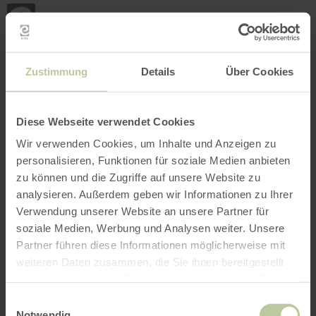
Mei
Stan
loka
Ort suchen
Filter öffnen
INTERAKTIVE KARTE
Zustimmung
Details
Über Cookies
Diese Webseite verwendet Cookies
Wir verwenden Cookies, um Inhalte und Anzeigen zu
personalisieren, Funktionen für soziale Medien anbieten
zu können und die Zugriffe auf unsere Website zu
analysieren. Außerdem geben wir Informationen zu Ihrer
Verwendung unserer Website an unsere Partner für
soziale Medien, Werbung und Analysen weiter. Unsere
Partner führen diese Informationen möglicherweise mit
weiteren Daten zusammen, die Sie ihnen bereitgestellt
haben oder die sie im Rahmen Ihrer Nutzung der Dienste
gesammelt haben.
Einwilligungsauswahl
Notwendig