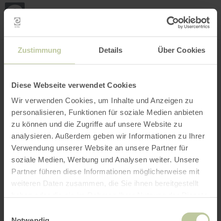
Mei
Stan
loka
Ort suchen
Filter öffnen
INTERAKTIVE KARTE
Zustimmung
Details
Über Cookies
Diese Webseite verwendet Cookies
Wir verwenden Cookies, um Inhalte und Anzeigen zu
personalisieren, Funktionen für soziale Medien anbieten
zu können und die Zugriffe auf unsere Website zu
analysieren. Außerdem geben wir Informationen zu Ihrer
Verwendung unserer Website an unsere Partner für
soziale Medien, Werbung und Analysen weiter. Unsere
Partner führen diese Informationen möglicherweise mit
weiteren Daten zusammen, die Sie ihnen bereitgestellt
haben oder die sie im Rahmen Ihrer Nutzung der Dienste
gesammelt haben.
Einwilligungsauswahl
Notwendig