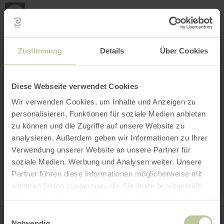
Mei
Stan
loka
Ort suchen
Filter öffnen
INTERAKTIVE KARTE
Zustimmung
Details
Über Cookies
Diese Webseite verwendet Cookies
Wir verwenden Cookies, um Inhalte und Anzeigen zu
personalisieren, Funktionen für soziale Medien anbieten
zu können und die Zugriffe auf unsere Website zu
analysieren. Außerdem geben wir Informationen zu Ihrer
Verwendung unserer Website an unsere Partner für
soziale Medien, Werbung und Analysen weiter. Unsere
Partner führen diese Informationen möglicherweise mit
weiteren Daten zusammen, die Sie ihnen bereitgestellt
haben oder die sie im Rahmen Ihrer Nutzung der Dienste
gesammelt haben.
Einwilligungsauswahl
Notwendig