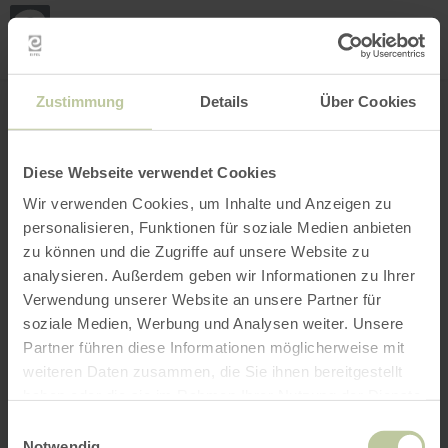
Mei
Stan
loka
Ort suchen
Filter öffnen
INTERAKTIVE KARTE
Zustimmung
Details
Über Cookies
Diese Webseite verwendet Cookies
Wir verwenden Cookies, um Inhalte und Anzeigen zu
personalisieren, Funktionen für soziale Medien anbieten
zu können und die Zugriffe auf unsere Website zu
analysieren. Außerdem geben wir Informationen zu Ihrer
Verwendung unserer Website an unsere Partner für
soziale Medien, Werbung und Analysen weiter. Unsere
Partner führen diese Informationen möglicherweise mit
weiteren Daten zusammen, die Sie ihnen bereitgestellt
haben oder die sie im Rahmen Ihrer Nutzung der Dienste
gesammelt haben.
Einwilligungsauswahl
Notwendig