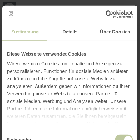
Mei
Stan
loka
Ort suchen
Filter öffnen
INTERAKTIVE KARTE
Zustimmung
Details
Über Cookies
Diese Webseite verwendet Cookies
Wir verwenden Cookies, um Inhalte und Anzeigen zu
personalisieren, Funktionen für soziale Medien anbieten
zu können und die Zugriffe auf unsere Website zu
analysieren. Außerdem geben wir Informationen zu Ihrer
Verwendung unserer Website an unsere Partner für
soziale Medien, Werbung und Analysen weiter. Unsere
Partner führen diese Informationen möglicherweise mit
weiteren Daten zusammen, die Sie ihnen bereitgestellt
haben oder die sie im Rahmen Ihrer Nutzung der Dienste
gesammelt haben.
Einwilligungsauswahl
Notwendig