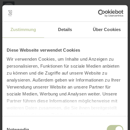
Mei
Stan
loka
Ort suchen
Filter öffnen
INTERAKTIVE KARTE
Zustimmung
Details
Über Cookies
Diese Webseite verwendet Cookies
Wir verwenden Cookies, um Inhalte und Anzeigen zu
personalisieren, Funktionen für soziale Medien anbieten
zu können und die Zugriffe auf unsere Website zu
analysieren. Außerdem geben wir Informationen zu Ihrer
Verwendung unserer Website an unsere Partner für
soziale Medien, Werbung und Analysen weiter. Unsere
Partner führen diese Informationen möglicherweise mit
weiteren Daten zusammen, die Sie ihnen bereitgestellt
haben oder die sie im Rahmen Ihrer Nutzung der Dienste
gesammelt haben.
Einwilligungsauswahl
Notwendig