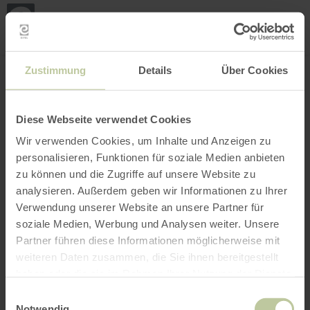
Mei
Stan
loka
Ort suchen
Filter öffnen
INTERAKTIVE KARTE
Zustimmung
Details
Über Cookies
Diese Webseite verwendet Cookies
Wir verwenden Cookies, um Inhalte und Anzeigen zu
personalisieren, Funktionen für soziale Medien anbieten
zu können und die Zugriffe auf unsere Website zu
analysieren. Außerdem geben wir Informationen zu Ihrer
Verwendung unserer Website an unsere Partner für
soziale Medien, Werbung und Analysen weiter. Unsere
Partner führen diese Informationen möglicherweise mit
weiteren Daten zusammen, die Sie ihnen bereitgestellt
haben oder die sie im Rahmen Ihrer Nutzung der Dienste
gesammelt haben.
Einwilligungsauswahl
Notwendig