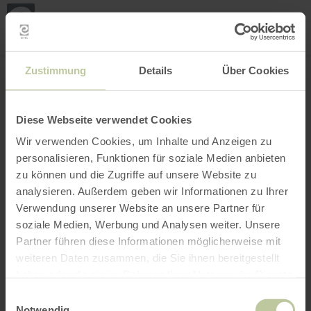
Mei
Stan
loka
Ort suchen
Filter öffnen
INTERAKTIVE KARTE
Zustimmung
Details
Über Cookies
Diese Webseite verwendet Cookies
Wir verwenden Cookies, um Inhalte und Anzeigen zu
personalisieren, Funktionen für soziale Medien anbieten
zu können und die Zugriffe auf unsere Website zu
analysieren. Außerdem geben wir Informationen zu Ihrer
Verwendung unserer Website an unsere Partner für
soziale Medien, Werbung und Analysen weiter. Unsere
Partner führen diese Informationen möglicherweise mit
weiteren Daten zusammen, die Sie ihnen bereitgestellt
haben oder die sie im Rahmen Ihrer Nutzung der Dienste
gesammelt haben.
Einwilligungsauswahl
Notwendig