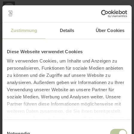
Mei
Stan
loka
Ort suchen
Filter öffnen
INTERAKTIVE KARTE
Zustimmung
Details
Über Cookies
Diese Webseite verwendet Cookies
Wir verwenden Cookies, um Inhalte und Anzeigen zu
personalisieren, Funktionen für soziale Medien anbieten
zu können und die Zugriffe auf unsere Website zu
analysieren. Außerdem geben wir Informationen zu Ihrer
Verwendung unserer Website an unsere Partner für
soziale Medien, Werbung und Analysen weiter. Unsere
Partner führen diese Informationen möglicherweise mit
weiteren Daten zusammen, die Sie ihnen bereitgestellt
haben oder die sie im Rahmen Ihrer Nutzung der Dienste
gesammelt haben.
Einwilligungsauswahl
Notwendig