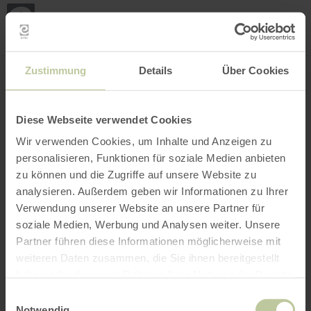
Mei
Stan
loka
Ort suchen
Filter öffnen
INTERAKTIVE KARTE
Zustimmung
Details
Über Cookies
Diese Webseite verwendet Cookies
Wir verwenden Cookies, um Inhalte und Anzeigen zu
personalisieren, Funktionen für soziale Medien anbieten
zu können und die Zugriffe auf unsere Website zu
analysieren. Außerdem geben wir Informationen zu Ihrer
Verwendung unserer Website an unsere Partner für
soziale Medien, Werbung und Analysen weiter. Unsere
Partner führen diese Informationen möglicherweise mit
weiteren Daten zusammen, die Sie ihnen bereitgestellt
haben oder die sie im Rahmen Ihrer Nutzung der Dienste
gesammelt haben.
Einwilligungsauswahl
Notwendig