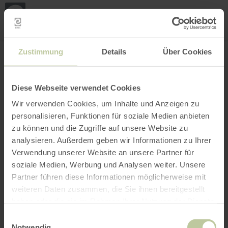
Mei
Stan
loka
Ort suchen
Filter öffnen
INTERAKTIVE KARTE
Zustimmung
Details
Über Cookies
Diese Webseite verwendet Cookies
Wir verwenden Cookies, um Inhalte und Anzeigen zu
personalisieren, Funktionen für soziale Medien anbieten
zu können und die Zugriffe auf unsere Website zu
analysieren. Außerdem geben wir Informationen zu Ihrer
Verwendung unserer Website an unsere Partner für
soziale Medien, Werbung und Analysen weiter. Unsere
Partner führen diese Informationen möglicherweise mit
weiteren Daten zusammen, die Sie ihnen bereitgestellt
haben oder die sie im Rahmen Ihrer Nutzung der Dienste
gesammelt haben.
Einwilligungsauswahl
Notwendig