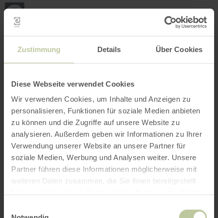
Mei
Stan
loka
Ort suchen
Filter öffnen
INTERAKTIVE KARTE
Zustimmung
Details
Über Cookies
Diese Webseite verwendet Cookies
Wir verwenden Cookies, um Inhalte und Anzeigen zu
personalisieren, Funktionen für soziale Medien anbieten
zu können und die Zugriffe auf unsere Website zu
analysieren. Außerdem geben wir Informationen zu Ihrer
Verwendung unserer Website an unsere Partner für
soziale Medien, Werbung und Analysen weiter. Unsere
Partner führen diese Informationen möglicherweise mit
weiteren Daten zusammen, die Sie ihnen bereitgestellt
haben oder die sie im Rahmen Ihrer Nutzung der Dienste
gesammelt haben.
Einwilligungsauswahl
Notwendig