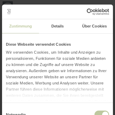
Mei
Stan
loka
Ort suchen
Filter öffnen
INTERAKTIVE KARTE
Zustimmung
Details
Über Cookies
Diese Webseite verwendet Cookies
Wir verwenden Cookies, um Inhalte und Anzeigen zu
personalisieren, Funktionen für soziale Medien anbieten
zu können und die Zugriffe auf unsere Website zu
analysieren. Außerdem geben wir Informationen zu Ihrer
Verwendung unserer Website an unsere Partner für
soziale Medien, Werbung und Analysen weiter. Unsere
Partner führen diese Informationen möglicherweise mit
weiteren Daten zusammen, die Sie ihnen bereitgestellt
haben oder die sie im Rahmen Ihrer Nutzung der Dienste
gesammelt haben.
Einwilligungsauswahl
Notwendig