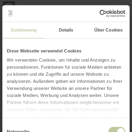
Mei
Stan
loka
Ort suchen
Filter öffnen
INTERAKTIVE KARTE
Zustimmung
Details
Über Cookies
Diese Webseite verwendet Cookies
Wir verwenden Cookies, um Inhalte und Anzeigen zu
personalisieren, Funktionen für soziale Medien anbieten
zu können und die Zugriffe auf unsere Website zu
analysieren. Außerdem geben wir Informationen zu Ihrer
Verwendung unserer Website an unsere Partner für
soziale Medien, Werbung und Analysen weiter. Unsere
Partner führen diese Informationen möglicherweise mit
weiteren Daten zusammen, die Sie ihnen bereitgestellt
haben oder die sie im Rahmen Ihrer Nutzung der Dienste
gesammelt haben.
Einwilligungsauswahl
Notwendig