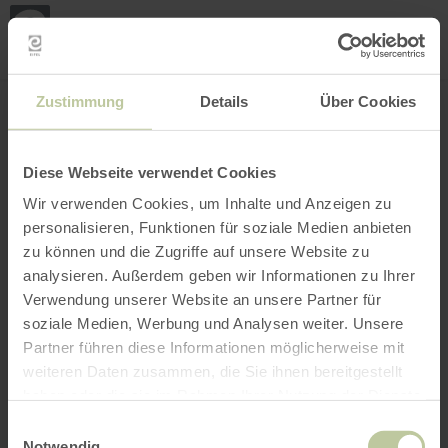
Mei
Stan
loka
Ort suchen
Filter öffnen
INTERAKTIVE KARTE
Zustimmung
Details
Über Cookies
Diese Webseite verwendet Cookies
Wir verwenden Cookies, um Inhalte und Anzeigen zu
personalisieren, Funktionen für soziale Medien anbieten
zu können und die Zugriffe auf unsere Website zu
analysieren. Außerdem geben wir Informationen zu Ihrer
Verwendung unserer Website an unsere Partner für
soziale Medien, Werbung und Analysen weiter. Unsere
Partner führen diese Informationen möglicherweise mit
weiteren Daten zusammen, die Sie ihnen bereitgestellt
haben oder die sie im Rahmen Ihrer Nutzung der Dienste
gesammelt haben.
Einwilligungsauswahl
Notwendig