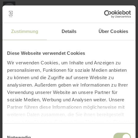
Mei
Stan
loka
Ort suchen
Filter öffnen
INTERAKTIVE KARTE
Zustimmung
Details
Über Cookies
Diese Webseite verwendet Cookies
Wir verwenden Cookies, um Inhalte und Anzeigen zu
personalisieren, Funktionen für soziale Medien anbieten
zu können und die Zugriffe auf unsere Website zu
analysieren. Außerdem geben wir Informationen zu Ihrer
Verwendung unserer Website an unsere Partner für
soziale Medien, Werbung und Analysen weiter. Unsere
Partner führen diese Informationen möglicherweise mit
weiteren Daten zusammen, die Sie ihnen bereitgestellt
haben oder die sie im Rahmen Ihrer Nutzung der Dienste
gesammelt haben.
Einwilligungsauswahl
Notwendig