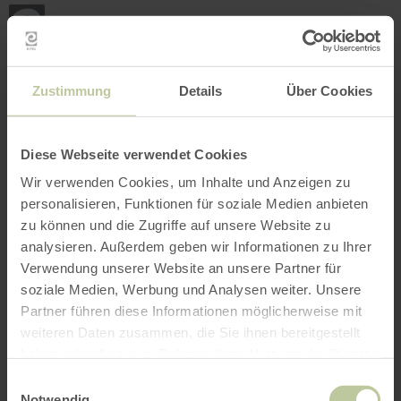
Mei
Stan
loka
Ort suchen
Filter öffnen
INTERAKTIVE KARTE
Zustimmung
Details
Über Cookies
Diese Webseite verwendet Cookies
Wir verwenden Cookies, um Inhalte und Anzeigen zu
personalisieren, Funktionen für soziale Medien anbieten
zu können und die Zugriffe auf unsere Website zu
analysieren. Außerdem geben wir Informationen zu Ihrer
Verwendung unserer Website an unsere Partner für
soziale Medien, Werbung und Analysen weiter. Unsere
Partner führen diese Informationen möglicherweise mit
weiteren Daten zusammen, die Sie ihnen bereitgestellt
haben oder die sie im Rahmen Ihrer Nutzung der Dienste
gesammelt haben.
Einwilligungsauswahl
Notwendig