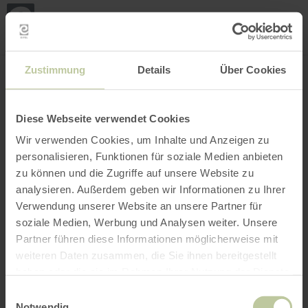
Mei
Stan
loka
Ort suchen
Filter öffnen
INTERAKTIVE KARTE
Zustimmung
Details
Über Cookies
Diese Webseite verwendet Cookies
Wir verwenden Cookies, um Inhalte und Anzeigen zu
personalisieren, Funktionen für soziale Medien anbieten
zu können und die Zugriffe auf unsere Website zu
analysieren. Außerdem geben wir Informationen zu Ihrer
Verwendung unserer Website an unsere Partner für
soziale Medien, Werbung und Analysen weiter. Unsere
Partner führen diese Informationen möglicherweise mit
weiteren Daten zusammen, die Sie ihnen bereitgestellt
haben oder die sie im Rahmen Ihrer Nutzung der Dienste
gesammelt haben.
Einwilligungsauswahl
Notwendig