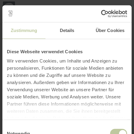
Mei
Stan
loka
Ort suchen
Filter öffnen
INTERAKTIVE KARTE
Zustimmung
Details
Über Cookies
Diese Webseite verwendet Cookies
Wir verwenden Cookies, um Inhalte und Anzeigen zu
personalisieren, Funktionen für soziale Medien anbieten
zu können und die Zugriffe auf unsere Website zu
analysieren. Außerdem geben wir Informationen zu Ihrer
Verwendung unserer Website an unsere Partner für
soziale Medien, Werbung und Analysen weiter. Unsere
Partner führen diese Informationen möglicherweise mit
weiteren Daten zusammen, die Sie ihnen bereitgestellt
haben oder die sie im Rahmen Ihrer Nutzung der Dienste
gesammelt haben.
Einwilligungsauswahl
Notwendig