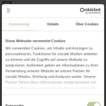
Mei
Stan
loka
Ort suchen
Filter öffnen
INTERAKTIVE KARTE
Zustimmung
Details
Über Cookies
Diese Webseite verwendet Cookies
Wir verwenden Cookies, um Inhalte und Anzeigen zu
personalisieren, Funktionen für soziale Medien anbieten
zu können und die Zugriffe auf unsere Website zu
analysieren. Außerdem geben wir Informationen zu Ihrer
Verwendung unserer Website an unsere Partner für
soziale Medien, Werbung und Analysen weiter. Unsere
Partner führen diese Informationen möglicherweise mit
weiteren Daten zusammen, die Sie ihnen bereitgestellt
haben oder die sie im Rahmen Ihrer Nutzung der Dienste
gesammelt haben.
Einwilligungsauswahl
Notwendig