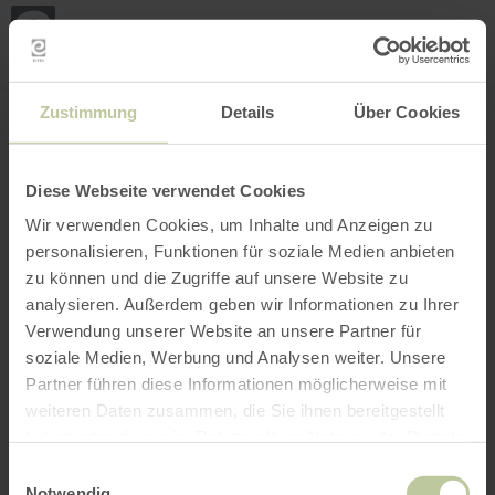
Mei
Stan
loka
Ort suchen
Filter öffnen
INTERAKTIVE KARTE
Zustimmung
Details
Über Cookies
Diese Webseite verwendet Cookies
Wir verwenden Cookies, um Inhalte und Anzeigen zu
personalisieren, Funktionen für soziale Medien anbieten
zu können und die Zugriffe auf unsere Website zu
analysieren. Außerdem geben wir Informationen zu Ihrer
Verwendung unserer Website an unsere Partner für
soziale Medien, Werbung und Analysen weiter. Unsere
Partner führen diese Informationen möglicherweise mit
weiteren Daten zusammen, die Sie ihnen bereitgestellt
haben oder die sie im Rahmen Ihrer Nutzung der Dienste
gesammelt haben.
Einwilligungsauswahl
Notwendig