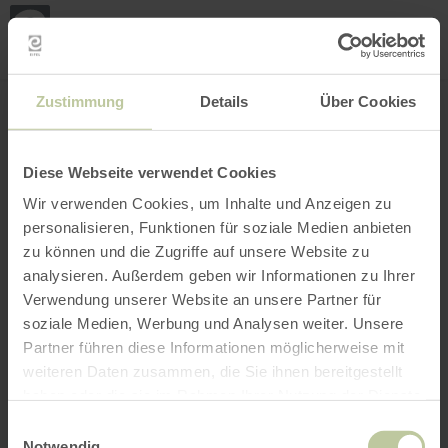
Mei
Stan
loka
Ort suchen
Filter öffnen
INTERAKTIVE KARTE
Zustimmung
Details
Über Cookies
Diese Webseite verwendet Cookies
Wir verwenden Cookies, um Inhalte und Anzeigen zu
personalisieren, Funktionen für soziale Medien anbieten
zu können und die Zugriffe auf unsere Website zu
analysieren. Außerdem geben wir Informationen zu Ihrer
Verwendung unserer Website an unsere Partner für
soziale Medien, Werbung und Analysen weiter. Unsere
Partner führen diese Informationen möglicherweise mit
weiteren Daten zusammen, die Sie ihnen bereitgestellt
haben oder die sie im Rahmen Ihrer Nutzung der Dienste
gesammelt haben.
Einwilligungsauswahl
Notwendig