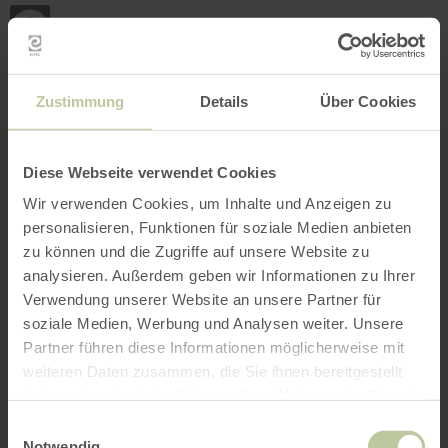
Mei
Stan
loka
Ort suchen
Filter öffnen
INTERAKTIVE KARTE
Zustimmung
Details
Über Cookies
Diese Webseite verwendet Cookies
Wir verwenden Cookies, um Inhalte und Anzeigen zu
personalisieren, Funktionen für soziale Medien anbieten
zu können und die Zugriffe auf unsere Website zu
analysieren. Außerdem geben wir Informationen zu Ihrer
Verwendung unserer Website an unsere Partner für
soziale Medien, Werbung und Analysen weiter. Unsere
Partner führen diese Informationen möglicherweise mit
weiteren Daten zusammen, die Sie ihnen bereitgestellt
haben oder die sie im Rahmen Ihrer Nutzung der Dienste
gesammelt haben.
Einwilligungsauswahl
Notwendig