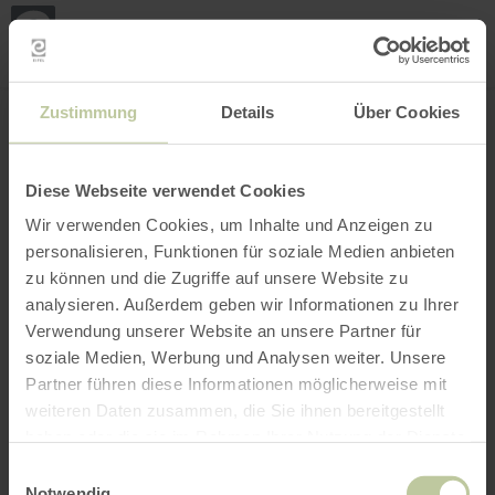
Mei
Stan
loka
Ort suchen
Filter öffnen
INTERAKTIVE KARTE
Zustimmung
Details
Über Cookies
Diese Webseite verwendet Cookies
Wir verwenden Cookies, um Inhalte und Anzeigen zu
personalisieren, Funktionen für soziale Medien anbieten
zu können und die Zugriffe auf unsere Website zu
analysieren. Außerdem geben wir Informationen zu Ihrer
Verwendung unserer Website an unsere Partner für
soziale Medien, Werbung und Analysen weiter. Unsere
Partner führen diese Informationen möglicherweise mit
weiteren Daten zusammen, die Sie ihnen bereitgestellt
haben oder die sie im Rahmen Ihrer Nutzung der Dienste
gesammelt haben.
Einwilligungsauswahl
Notwendig