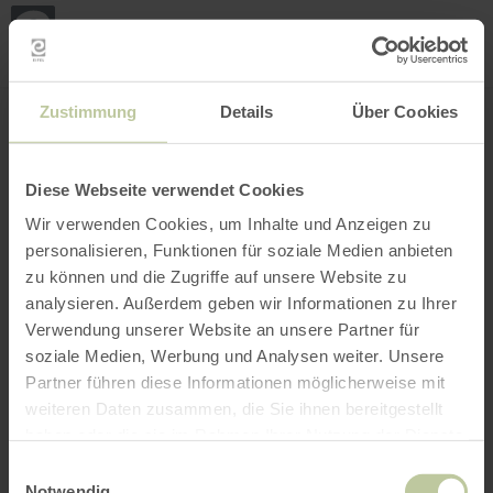
Mei
Stan
loka
Ort suchen
Filter öffnen
INTERAKTIVE KARTE
Zustimmung
Details
Über Cookies
Diese Webseite verwendet Cookies
Wir verwenden Cookies, um Inhalte und Anzeigen zu
personalisieren, Funktionen für soziale Medien anbieten
zu können und die Zugriffe auf unsere Website zu
analysieren. Außerdem geben wir Informationen zu Ihrer
Verwendung unserer Website an unsere Partner für
soziale Medien, Werbung und Analysen weiter. Unsere
Partner führen diese Informationen möglicherweise mit
weiteren Daten zusammen, die Sie ihnen bereitgestellt
haben oder die sie im Rahmen Ihrer Nutzung der Dienste
gesammelt haben.
Einwilligungsauswahl
Notwendig