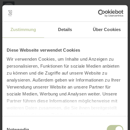
Mei
Stan
loka
Ort suchen
Filter öffnen
INTERAKTIVE KARTE
Zustimmung
Details
Über Cookies
Diese Webseite verwendet Cookies
Wir verwenden Cookies, um Inhalte und Anzeigen zu
personalisieren, Funktionen für soziale Medien anbieten
zu können und die Zugriffe auf unsere Website zu
analysieren. Außerdem geben wir Informationen zu Ihrer
Verwendung unserer Website an unsere Partner für
soziale Medien, Werbung und Analysen weiter. Unsere
Partner führen diese Informationen möglicherweise mit
weiteren Daten zusammen, die Sie ihnen bereitgestellt
haben oder die sie im Rahmen Ihrer Nutzung der Dienste
gesammelt haben.
Einwilligungsauswahl
Notwendig