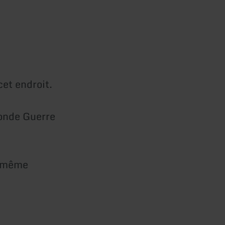
cet endroit.
conde Guerre
u même