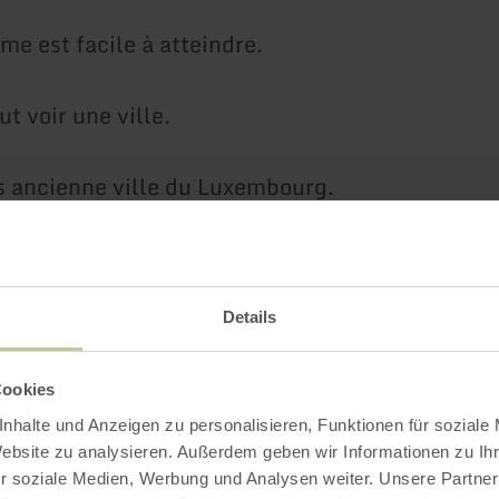
me est facile à atteindre.
ut voir une ville.
us ancienne ville du Luxembourg.
lle Echternach.
Details
, il y a la basilique Willibrord.
Cookies
ne abbaye.
nhalte und Anzeigen zu personalisieren, Funktionen für soziale
Website zu analysieren. Außerdem geben wir Informationen zu I
rès belle.
r soziale Medien, Werbung und Analysen weiter. Unsere Partner