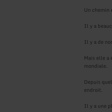
Un chemin e
Il y a beau
Il y a de no
Mais elle a 
mondiale.
Depuis quel
endroit.
Il y a une 