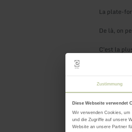
La plate-for
De là, on pe
C'est la pl
Elle s'appe
Zustimmung
A Echternach
Diese Webseite verwendet 
Et l'ancien
Wir verwenden Cookies, um I
und die Zugriffe auf unsere 
La vue est t
Website an unsere Partner fü