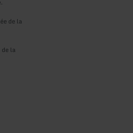
.
lée de la
 de la