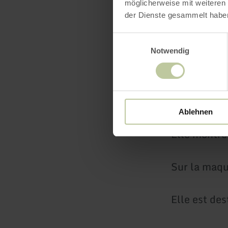
möglicherweise mit weiteren
der Dienste gesammelt habe
Il y a une m
Einwilligungsauswahl
On peut tou
Notwendig
Cela permet 
Sûre.
Ablehnen
Elle montre 
Sur la maque
Elle est de