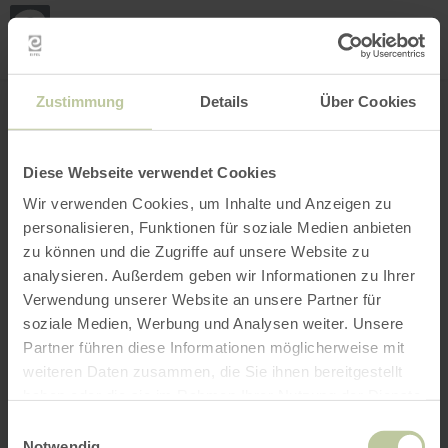
Loca
ma
posi
Rechercher un lieu
Ouvrir le filtre
CARTE INTERACTIVE
Zustimmung
Details
Über Cookies
Diese Webseite verwendet Cookies
Wir verwenden Cookies, um Inhalte und Anzeigen zu
personalisieren, Funktionen für soziale Medien anbieten
zu können und die Zugriffe auf unsere Website zu
analysieren. Außerdem geben wir Informationen zu Ihrer
Verwendung unserer Website an unsere Partner für
soziale Medien, Werbung und Analysen weiter. Unsere
Partner führen diese Informationen möglicherweise mit
weiteren Daten zusammen, die Sie ihnen bereitgestellt
haben oder die sie im Rahmen Ihrer Nutzung der Dienste
gesammelt haben.
Einwilligungsauswahl
Notwendig