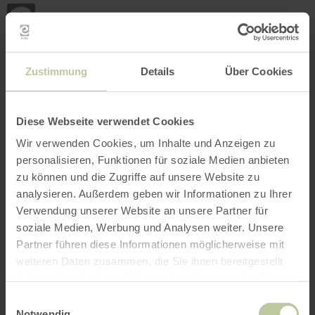
Loca
ma
posi
Rechercher un lieu
Ouvrir le filtre
CARTE INTERACTIVE
Zustimmung
Details
Über Cookies
Diese Webseite verwendet Cookies
Wir verwenden Cookies, um Inhalte und Anzeigen zu
personalisieren, Funktionen für soziale Medien anbieten
zu können und die Zugriffe auf unsere Website zu
analysieren. Außerdem geben wir Informationen zu Ihrer
Verwendung unserer Website an unsere Partner für
soziale Medien, Werbung und Analysen weiter. Unsere
Partner führen diese Informationen möglicherweise mit
weiteren Daten zusammen, die Sie ihnen bereitgestellt
haben oder die sie im Rahmen Ihrer Nutzung der Dienste
gesammelt haben.
Einwilligungsauswahl
Notwendig