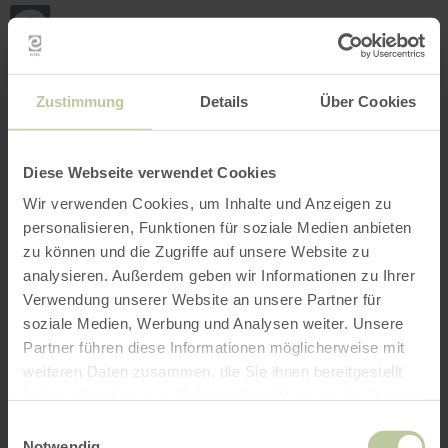
Loca
ma
posi
Rechercher un lieu
Ouvrir le filtre
CARTE INTERACTIVE
Zustimmung
Details
Über Cookies
Diese Webseite verwendet Cookies
Wir verwenden Cookies, um Inhalte und Anzeigen zu
personalisieren, Funktionen für soziale Medien anbieten
zu können und die Zugriffe auf unsere Website zu
analysieren. Außerdem geben wir Informationen zu Ihrer
Verwendung unserer Website an unsere Partner für
soziale Medien, Werbung und Analysen weiter. Unsere
Partner führen diese Informationen möglicherweise mit
weiteren Daten zusammen, die Sie ihnen bereitgestellt
haben oder die sie im Rahmen Ihrer Nutzung der Dienste
gesammelt haben.
Einwilligungsauswahl
Notwendig