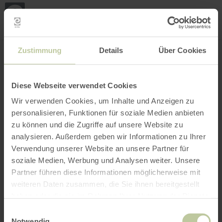
Loca
ma
posi
Rechercher un lieu
Ouvrir le filtre
CARTE INTERACTIVE
Zustimmung
Details
Über Cookies
Diese Webseite verwendet Cookies
Wir verwenden Cookies, um Inhalte und Anzeigen zu
personalisieren, Funktionen für soziale Medien anbieten
zu können und die Zugriffe auf unsere Website zu
analysieren. Außerdem geben wir Informationen zu Ihrer
Verwendung unserer Website an unsere Partner für
soziale Medien, Werbung und Analysen weiter. Unsere
Partner führen diese Informationen möglicherweise mit
weiteren Daten zusammen, die Sie ihnen bereitgestellt
haben oder die sie im Rahmen Ihrer Nutzung der Dienste
gesammelt haben.
Einwilligungsauswahl
Notwendig