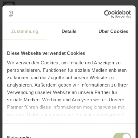
Loca
ma
posi
Rechercher un lieu
Ouvrir le filtre
CARTE INTERACTIVE
Zustimmung
Details
Über Cookies
Diese Webseite verwendet Cookies
Wir verwenden Cookies, um Inhalte und Anzeigen zu
personalisieren, Funktionen für soziale Medien anbieten
zu können und die Zugriffe auf unsere Website zu
analysieren. Außerdem geben wir Informationen zu Ihrer
Verwendung unserer Website an unsere Partner für
soziale Medien, Werbung und Analysen weiter. Unsere
Partner führen diese Informationen möglicherweise mit
weiteren Daten zusammen, die Sie ihnen bereitgestellt
haben oder die sie im Rahmen Ihrer Nutzung der Dienste
gesammelt haben.
Einwilligungsauswahl
Notwendig