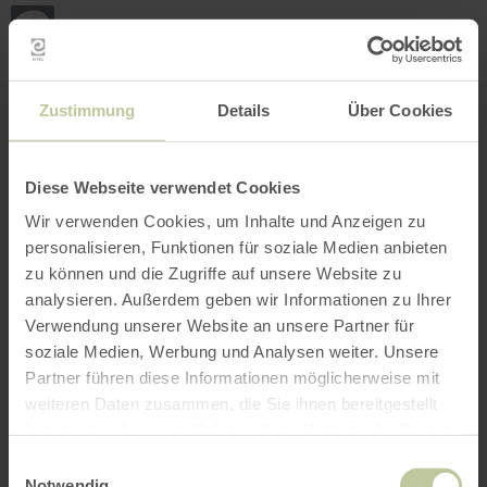
Loca
ma
posi
Rechercher un lieu
Ouvrir le filtre
CARTE INTERACTIVE
Zustimmung
Details
Über Cookies
Diese Webseite verwendet Cookies
Wir verwenden Cookies, um Inhalte und Anzeigen zu
personalisieren, Funktionen für soziale Medien anbieten
zu können und die Zugriffe auf unsere Website zu
analysieren. Außerdem geben wir Informationen zu Ihrer
Verwendung unserer Website an unsere Partner für
soziale Medien, Werbung und Analysen weiter. Unsere
Partner führen diese Informationen möglicherweise mit
weiteren Daten zusammen, die Sie ihnen bereitgestellt
haben oder die sie im Rahmen Ihrer Nutzung der Dienste
gesammelt haben.
Einwilligungsauswahl
Notwendig