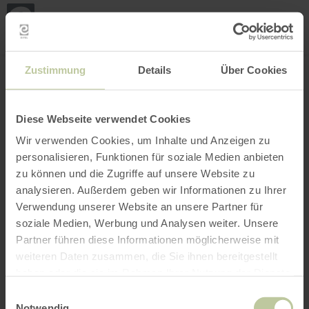
Loca
ma
posi
Rechercher un lieu
Ouvrir le filtre
CARTE INTERACTIVE
Zustimmung
Details
Über Cookies
Diese Webseite verwendet Cookies
Wir verwenden Cookies, um Inhalte und Anzeigen zu
personalisieren, Funktionen für soziale Medien anbieten
zu können und die Zugriffe auf unsere Website zu
analysieren. Außerdem geben wir Informationen zu Ihrer
Verwendung unserer Website an unsere Partner für
soziale Medien, Werbung und Analysen weiter. Unsere
Partner führen diese Informationen möglicherweise mit
weiteren Daten zusammen, die Sie ihnen bereitgestellt
haben oder die sie im Rahmen Ihrer Nutzung der Dienste
gesammelt haben.
Einwilligungsauswahl
Notwendig