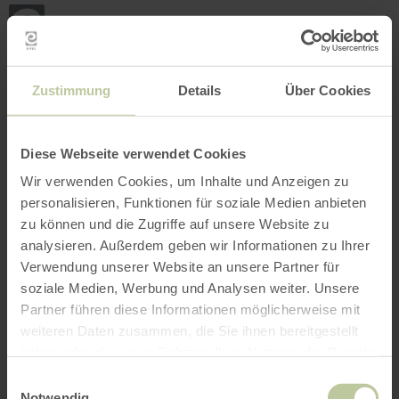
Loca
ma
posi
Rechercher un lieu
Ouvrir le filtre
CARTE INTERACTIVE
Zustimmung
Details
Über Cookies
Diese Webseite verwendet Cookies
Wir verwenden Cookies, um Inhalte und Anzeigen zu
personalisieren, Funktionen für soziale Medien anbieten
zu können und die Zugriffe auf unsere Website zu
analysieren. Außerdem geben wir Informationen zu Ihrer
Verwendung unserer Website an unsere Partner für
soziale Medien, Werbung und Analysen weiter. Unsere
Partner führen diese Informationen möglicherweise mit
weiteren Daten zusammen, die Sie ihnen bereitgestellt
haben oder die sie im Rahmen Ihrer Nutzung der Dienste
gesammelt haben.
Einwilligungsauswahl
Notwendig