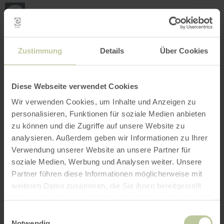
Loca
ma
posi
Rechercher un lieu
Ouvrir le filtre
CARTE INTERACTIVE
Zustimmung
Details
Über Cookies
Diese Webseite verwendet Cookies
Wir verwenden Cookies, um Inhalte und Anzeigen zu
personalisieren, Funktionen für soziale Medien anbieten
zu können und die Zugriffe auf unsere Website zu
analysieren. Außerdem geben wir Informationen zu Ihrer
Verwendung unserer Website an unsere Partner für
soziale Medien, Werbung und Analysen weiter. Unsere
Partner führen diese Informationen möglicherweise mit
weiteren Daten zusammen, die Sie ihnen bereitgestellt
haben oder die sie im Rahmen Ihrer Nutzung der Dienste
gesammelt haben.
Einwilligungsauswahl
Notwendig