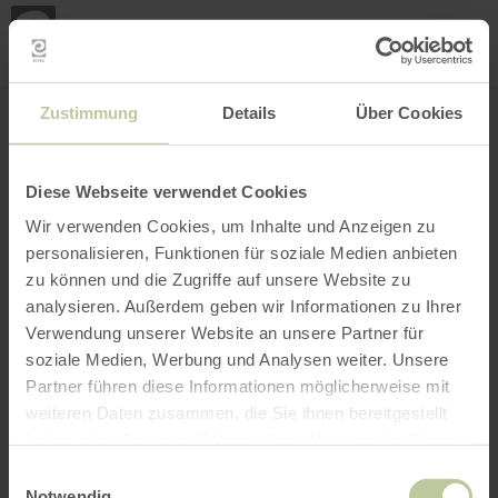
Loca
ma
posi
Rechercher un lieu
Ouvrir le filtre
CARTE INTERACTIVE
Zustimmung
Details
Über Cookies
Diese Webseite verwendet Cookies
Wir verwenden Cookies, um Inhalte und Anzeigen zu
personalisieren, Funktionen für soziale Medien anbieten
zu können und die Zugriffe auf unsere Website zu
analysieren. Außerdem geben wir Informationen zu Ihrer
Verwendung unserer Website an unsere Partner für
soziale Medien, Werbung und Analysen weiter. Unsere
Partner führen diese Informationen möglicherweise mit
weiteren Daten zusammen, die Sie ihnen bereitgestellt
haben oder die sie im Rahmen Ihrer Nutzung der Dienste
gesammelt haben.
Einwilligungsauswahl
Notwendig