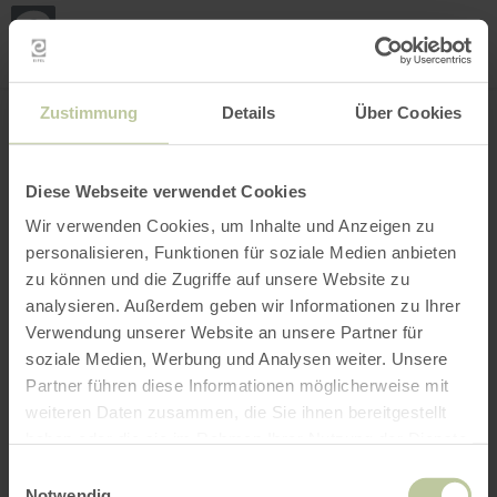
Loca
ma
posi
Rechercher un lieu
Ouvrir le filtre
CARTE INTERACTIVE
Zustimmung
Details
Über Cookies
Diese Webseite verwendet Cookies
Wir verwenden Cookies, um Inhalte und Anzeigen zu
personalisieren, Funktionen für soziale Medien anbieten
zu können und die Zugriffe auf unsere Website zu
analysieren. Außerdem geben wir Informationen zu Ihrer
Verwendung unserer Website an unsere Partner für
soziale Medien, Werbung und Analysen weiter. Unsere
Partner führen diese Informationen möglicherweise mit
weiteren Daten zusammen, die Sie ihnen bereitgestellt
haben oder die sie im Rahmen Ihrer Nutzung der Dienste
gesammelt haben.
Einwilligungsauswahl
Notwendig