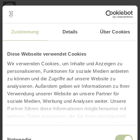
Loca
ma
posi
Rechercher un lieu
Ouvrir le filtre
CARTE INTERACTIVE
Zustimmung
Details
Über Cookies
Diese Webseite verwendet Cookies
Wir verwenden Cookies, um Inhalte und Anzeigen zu
personalisieren, Funktionen für soziale Medien anbieten
zu können und die Zugriffe auf unsere Website zu
analysieren. Außerdem geben wir Informationen zu Ihrer
Verwendung unserer Website an unsere Partner für
soziale Medien, Werbung und Analysen weiter. Unsere
Partner führen diese Informationen möglicherweise mit
weiteren Daten zusammen, die Sie ihnen bereitgestellt
haben oder die sie im Rahmen Ihrer Nutzung der Dienste
gesammelt haben.
Einwilligungsauswahl
Notwendig