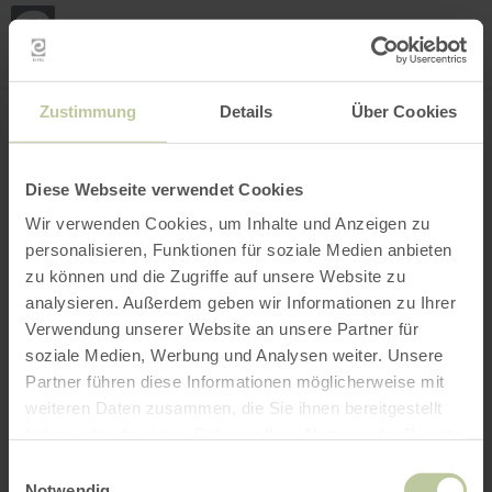
Loca
ma
posi
Rechercher un lieu
Ouvrir le filtre
CARTE INTERACTIVE
Zustimmung
Details
Über Cookies
Diese Webseite verwendet Cookies
Wir verwenden Cookies, um Inhalte und Anzeigen zu
personalisieren, Funktionen für soziale Medien anbieten
zu können und die Zugriffe auf unsere Website zu
analysieren. Außerdem geben wir Informationen zu Ihrer
Verwendung unserer Website an unsere Partner für
soziale Medien, Werbung und Analysen weiter. Unsere
Partner führen diese Informationen möglicherweise mit
weiteren Daten zusammen, die Sie ihnen bereitgestellt
haben oder die sie im Rahmen Ihrer Nutzung der Dienste
gesammelt haben.
Einwilligungsauswahl
Notwendig