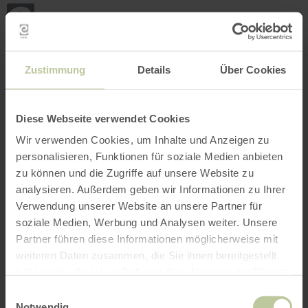
Loca
ma
posi
Rechercher un lieu
Ouvrir le filtre
CARTE INTERACTIVE
Zustimmung
Details
Über Cookies
Diese Webseite verwendet Cookies
Wir verwenden Cookies, um Inhalte und Anzeigen zu
personalisieren, Funktionen für soziale Medien anbieten
zu können und die Zugriffe auf unsere Website zu
analysieren. Außerdem geben wir Informationen zu Ihrer
Verwendung unserer Website an unsere Partner für
soziale Medien, Werbung und Analysen weiter. Unsere
Partner führen diese Informationen möglicherweise mit
weiteren Daten zusammen, die Sie ihnen bereitgestellt
haben oder die sie im Rahmen Ihrer Nutzung der Dienste
gesammelt haben.
Einwilligungsauswahl
Notwendig