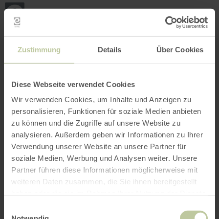
Loca
ma
posi
Rechercher un lieu
Ouvrir le filtre
CARTE INTERACTIVE
Zustimmung
Details
Über Cookies
Diese Webseite verwendet Cookies
Wir verwenden Cookies, um Inhalte und Anzeigen zu
personalisieren, Funktionen für soziale Medien anbieten
zu können und die Zugriffe auf unsere Website zu
analysieren. Außerdem geben wir Informationen zu Ihrer
Verwendung unserer Website an unsere Partner für
soziale Medien, Werbung und Analysen weiter. Unsere
Partner führen diese Informationen möglicherweise mit
weiteren Daten zusammen, die Sie ihnen bereitgestellt
haben oder die sie im Rahmen Ihrer Nutzung der Dienste
gesammelt haben.
Einwilligungsauswahl
Notwendig