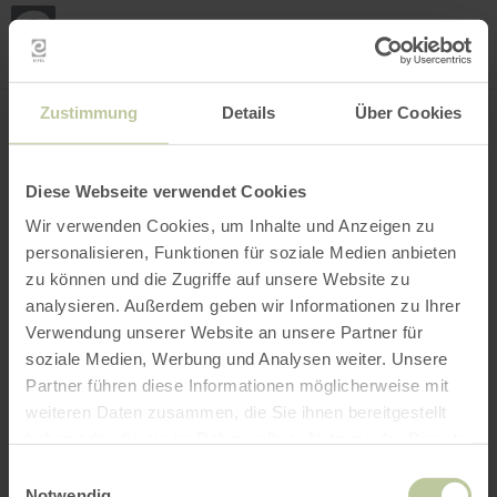
Loca
ma
posi
Rechercher un lieu
Ouvrir le filtre
CARTE INTERACTIVE
Zustimmung
Details
Über Cookies
Diese Webseite verwendet Cookies
Wir verwenden Cookies, um Inhalte und Anzeigen zu
personalisieren, Funktionen für soziale Medien anbieten
zu können und die Zugriffe auf unsere Website zu
analysieren. Außerdem geben wir Informationen zu Ihrer
Verwendung unserer Website an unsere Partner für
soziale Medien, Werbung und Analysen weiter. Unsere
Partner führen diese Informationen möglicherweise mit
weiteren Daten zusammen, die Sie ihnen bereitgestellt
haben oder die sie im Rahmen Ihrer Nutzung der Dienste
gesammelt haben.
Einwilligungsauswahl
Notwendig