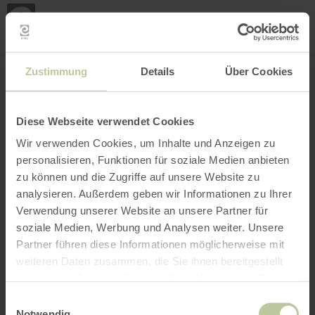
Loca
ma
posi
Rechercher un lieu
Ouvrir le filtre
CARTE INTERACTIVE
Zustimmung
Details
Über Cookies
Diese Webseite verwendet Cookies
Wir verwenden Cookies, um Inhalte und Anzeigen zu
personalisieren, Funktionen für soziale Medien anbieten
zu können und die Zugriffe auf unsere Website zu
analysieren. Außerdem geben wir Informationen zu Ihrer
Verwendung unserer Website an unsere Partner für
soziale Medien, Werbung und Analysen weiter. Unsere
Partner führen diese Informationen möglicherweise mit
weiteren Daten zusammen, die Sie ihnen bereitgestellt
haben oder die sie im Rahmen Ihrer Nutzung der Dienste
gesammelt haben.
Einwilligungsauswahl
Notwendig