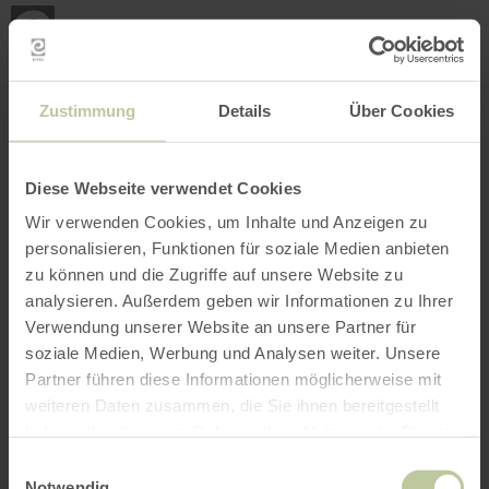
Loca
ma
posi
Rechercher un lieu
Ouvrir le filtre
CARTE INTERACTIVE
Zustimmung
Details
Über Cookies
Diese Webseite verwendet Cookies
Wir verwenden Cookies, um Inhalte und Anzeigen zu
personalisieren, Funktionen für soziale Medien anbieten
zu können und die Zugriffe auf unsere Website zu
analysieren. Außerdem geben wir Informationen zu Ihrer
Verwendung unserer Website an unsere Partner für
soziale Medien, Werbung und Analysen weiter. Unsere
Partner führen diese Informationen möglicherweise mit
weiteren Daten zusammen, die Sie ihnen bereitgestellt
haben oder die sie im Rahmen Ihrer Nutzung der Dienste
gesammelt haben.
Einwilligungsauswahl
Notwendig