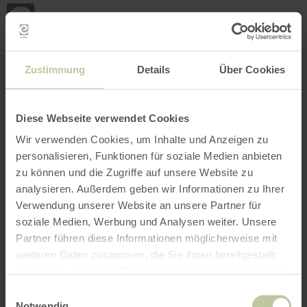
Loca
ma
posi
Rechercher un lieu
Ouvrir le filtre
CARTE INTERACTIVE
Zustimmung
Details
Über Cookies
Diese Webseite verwendet Cookies
Wir verwenden Cookies, um Inhalte und Anzeigen zu
personalisieren, Funktionen für soziale Medien anbieten
zu können und die Zugriffe auf unsere Website zu
analysieren. Außerdem geben wir Informationen zu Ihrer
Verwendung unserer Website an unsere Partner für
soziale Medien, Werbung und Analysen weiter. Unsere
Partner führen diese Informationen möglicherweise mit
weiteren Daten zusammen, die Sie ihnen bereitgestellt
haben oder die sie im Rahmen Ihrer Nutzung der Dienste
gesammelt haben.
Einwilligungsauswahl
Notwendig