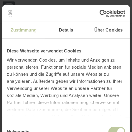
Loca
ma
posi
Rechercher un lieu
Ouvrir le filtre
CARTE INTERACTIVE
Zustimmung
Details
Über Cookies
Diese Webseite verwendet Cookies
Wir verwenden Cookies, um Inhalte und Anzeigen zu
personalisieren, Funktionen für soziale Medien anbieten
zu können und die Zugriffe auf unsere Website zu
analysieren. Außerdem geben wir Informationen zu Ihrer
Verwendung unserer Website an unsere Partner für
soziale Medien, Werbung und Analysen weiter. Unsere
Partner führen diese Informationen möglicherweise mit
weiteren Daten zusammen, die Sie ihnen bereitgestellt
haben oder die sie im Rahmen Ihrer Nutzung der Dienste
gesammelt haben.
Einwilligungsauswahl
Notwendig