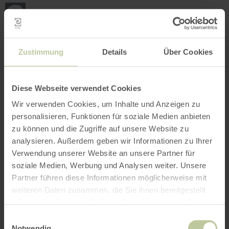
Loca
ma
posi
Rechercher un lieu
Ouvrir le filtre
CARTE INTERACTIVE
Zustimmung
Details
Über Cookies
Diese Webseite verwendet Cookies
Wir verwenden Cookies, um Inhalte und Anzeigen zu
personalisieren, Funktionen für soziale Medien anbieten
zu können und die Zugriffe auf unsere Website zu
analysieren. Außerdem geben wir Informationen zu Ihrer
Verwendung unserer Website an unsere Partner für
soziale Medien, Werbung und Analysen weiter. Unsere
Partner führen diese Informationen möglicherweise mit
weiteren Daten zusammen, die Sie ihnen bereitgestellt
haben oder die sie im Rahmen Ihrer Nutzung der Dienste
gesammelt haben.
Einwilligungsauswahl
Notwendig